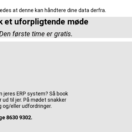
des at denne kan håndtere dine data derfra.
 et uforpligtende møde
Den første time er gratis.
om jeres ERP system? Så book
ud til jer. På mødet snakker
ng og/eller udfordringer.
nge 8630 9302.