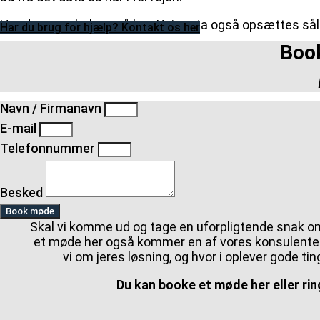
Har du en webshop, så kan Uniconta også opsættes såle
Har du brug for hjælp? Kontakt os her
Book
Navn / Firmanavn
E-mail
Telefonnummer
Besked
Book møde
Skal vi komme ud og tage en uforpligtende snak 
et møde her også kommer en af vores konsulenter 
vi om jeres løsning, og hvor i oplever gode ti
Du kan booke et møde her eller ri