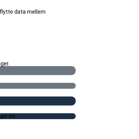
flytte data mellem
ger.
ger ind.