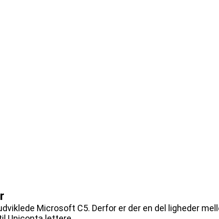
r
 udviklede Microsoft C5. Derfor er der en del ligheder me
til Uniconta lettere.