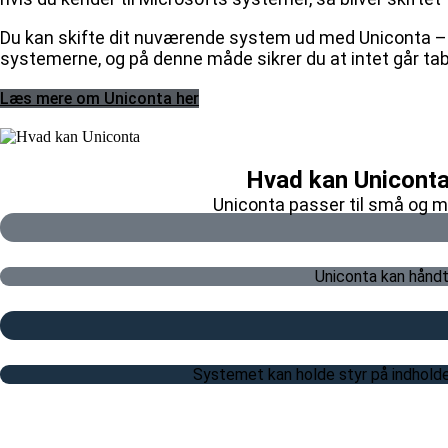
Du kan skifte dit nuværende system ud med Uniconta – e
systemerne, og på denne måde sikrer du at intet går ta
Læs mere om Uniconta her
Hvad kan Uniconta
Uniconta passer til små og me
Uniconta kan håndte
Systemet kan holde styr på indholdet