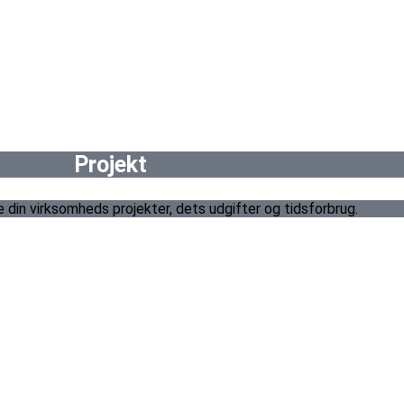
Projekt
 din virksomheds projekter, dets udgifter og tidsforbrug.