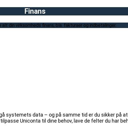
Finans
lt din virksomheds finans, bla. fakturaer og indbetalinger.
ilgå systemets data – og på samme tid er du sikker på at 
tilpasse Uniconta til dine behov, lave de felter du har 