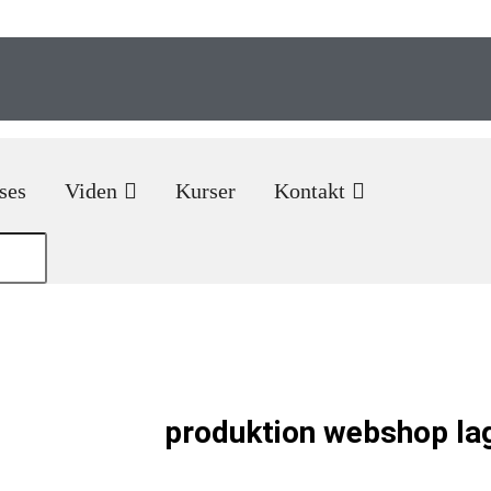
ses
Viden
Kurser
Kontakt
Hvad kan Uniconta
an styre din
produktion
webshop
la