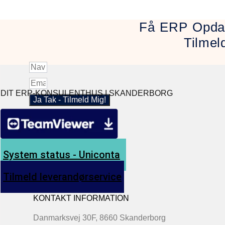
Få ERP Opdat
Tilmel
DIT ERP-KONSULENTHUS I SKANDERBORG
Ja Tak - Tilmeld Mig!
System status - Uniconta
Tilmeld leverandørservice
KONTAKT INFORMATION
Danmarksvej 30F, 8660 Skanderborg