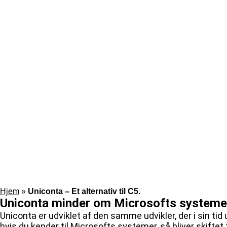
Hjem
»
Uniconta – Et alternativ til C5.
Uniconta minder om Microsofts systeme
Uniconta er udviklet af den samme udvikler, der i sin tid
hvis du kender til Microsofts systemer, så bliver skiftet 