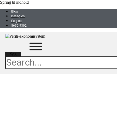
Spring til indhold
Blog
Besøg os
Følg os
8630 9302
Søg
Uniconta vs. e-
conomic