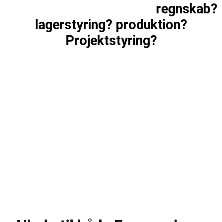
Skal dit system håndtere
regnskab?
lagerstyring?
produktion?
Projektstyring?