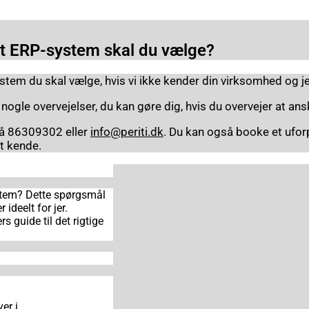
et ERP-system skal du vælge?
stem du skal vælge, hvis vi ikke kender din virksomhed og j
 nogle overvejelser, du kan gøre dig, hvis du overvejer at an
 på 86309302 eller
info@periti.dk
. Du kan også booke et ufo
t kende.
stem? Dette spørgsmål
 ideelt for jer.
s guide til det rigtige
er i.