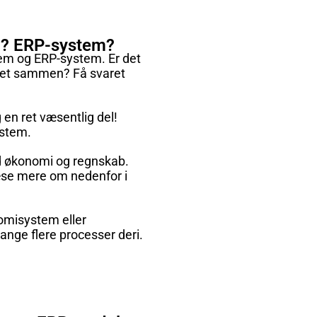
? ERP-system?
em og ERP-system. Er det
 det sammen? Få svaret
en ret væsentlig del!
ystem.
 økonomi og regnskab.
læse mere om nedenfor i
omisystem eller
nge flere processer deri.