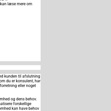
u kan læse mere om
ed kunden til afslutning
 om du er konsulent, har
orretning eller noget
somhed og dens behov.
tisere forskellige
ksomhed kan have behov