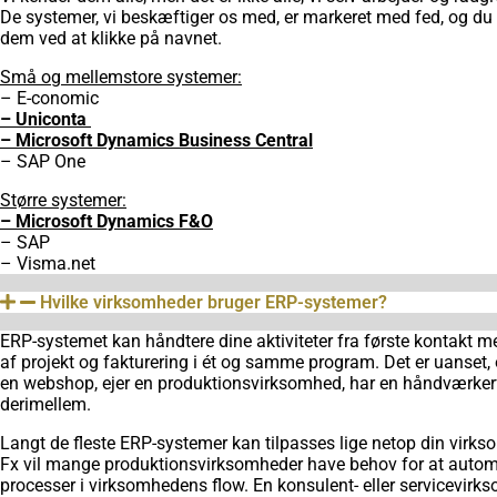
De systemer, vi beskæftiger os med, er markeret med fed, og d
dem ved at klikke på navnet.
Små og mellemstore systemer:
– E-conomic
– Uniconta
– Microsoft Dynamics Business Central
– SAP One
Større systemer:
– Microsoft Dynamics F&O
– SAP
– Visma.net
Hvilke virksomheder bruger ERP-systemer?
ERP-systemet kan håndtere dine aktiviteter fra første kontakt m
af projekt og fakturering i ét og samme program. Det er uanset,
en webshop, ejer en produktionsvirksomhed, har en håndværkerf
derimellem.
Langt de fleste ERP-systemer kan tilpasses lige netop din virk
Fx vil mange produktionsvirksomheder have behov for at automa
processer i virksomhedens flow. En konsulent- eller servicevir