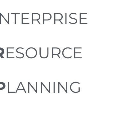
NTERPRISE
R
ESOURCE
P
LANNING