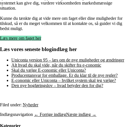
systemet kan give dig, vurdere virksomheden markedsmæssige
situation.
Kunne du tænkte dig at vide mere om faget eller dine muligheder for
tilskud, så er du meget velkommen til at kontakte os, så guider vi dig
bedst muligt.
Læs mere om faget her
Læs vores seneste blogindlæg her
Uniconta version 95 – læs om de nye muligheder og ændringer
Alt hvad du skal vide, når du skifter fra e-conomic
Skal du vælge E-conomic eller Uniconta?
Producentansvar for emballage. Er du klar til de nye regler?
E-conomic eller Uniconta – hvilket system skal jeg vælge?
Den nye bogføringslov – hvad betyder den for dig?
Filed under:
Nyheder
Indlægsnavigation
← Forrige indlæg
Næste indlæg →
Kategorier