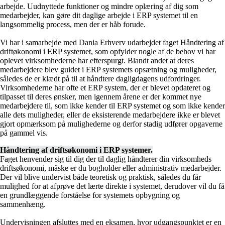
arbejde. Uudnyttede funktioner og mindre oplæring af dig som
medarbejder, kan gøre dit daglige arbejde i ERP systemet til en
langsommelig process, men der er håb forude.
Vi har i samarbejde med Dania Erhverv udarbejdet faget Håndtering af
driftøkonomi i ERP systemet, som opfylder nogle af de behov vi har
oplevet virksomhederne har efterspurgt. Blandt andet at deres
medarbejdere blev guidet i ERP systemets opsætning og muligheder,
således de er klædt på til at håndtere dagligdagens udfordringer.
Virksomhederne har ofte et ERP system, der er blevet opdateret og
tilpasset til deres ønsker, men igennem årene er der kommet nye
medarbejdere til, som ikke kender til ERP systemet og som ikke kender
alle dets muligheder, eller de eksisterende medarbejdere ikke er blevet
gjort opmærksom på mulighederne og derfor stadig udfører opgaverne
på gammel vis.
Håndtering af driftsøkonomi i ERP systemer.
Faget henvender sig til dig der til daglig håndterer din virksomheds
driftsøkonomi, måske er du bogholder eller administrativ medarbejder.
Der vil blive undervist både teoretisk og praktisk, således du får
mulighed for at afprøve det lærte direkte i systemet, derudover vil du få
en grundlæggende forståelse for systemets opbygning og
sammenhæng.
Undervisningen afsluttes med en eksamen, hvor udgangspunktet er en