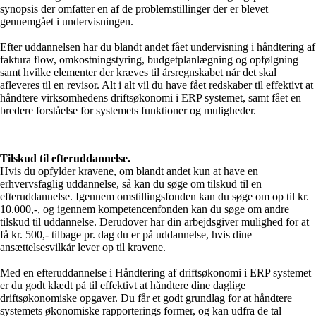
synopsis der omfatter en af de problemstillinger der er blevet
gennemgået i undervisningen.
Efter uddannelsen har du blandt andet fået undervisning i håndtering af
faktura flow, omkostningstyring, budgetplanlægning og opfølgning
samt hvilke elementer der kræves til årsregnskabet når det skal
afleveres til en revisor. Alt i alt vil du have fået redskaber til effektivt at
håndtere virksomhedens driftsøkonomi i ERP systemet, samt fået en
bredere forståelse for systemets funktioner og muligheder.
Tilskud til efteruddannelse.
Hvis du opfylder kravene, om blandt andet kun at have en
erhvervsfaglig uddannelse, så kan du søge om tilskud til en
efteruddannelse. Igennem omstillingsfonden kan du søge om op til kr.
10.000,-, og igennem kompetencenfonden kan du søge om andre
tilskud til uddannelse. Derudover har din arbejdsgiver mulighed for at
få kr. 500,- tilbage pr. dag du er på uddannelse, hvis dine
ansættelsesvilkår lever op til kravene.
Med en efteruddannelse i Håndtering af driftsøkonomi i ERP systemet
er du godt klædt på til effektivt at håndtere dine daglige
driftsøkonomiske opgaver. Du får et godt grundlag for at håndtere
systemets økonomiske rapporterings former, og kan udfra de tal